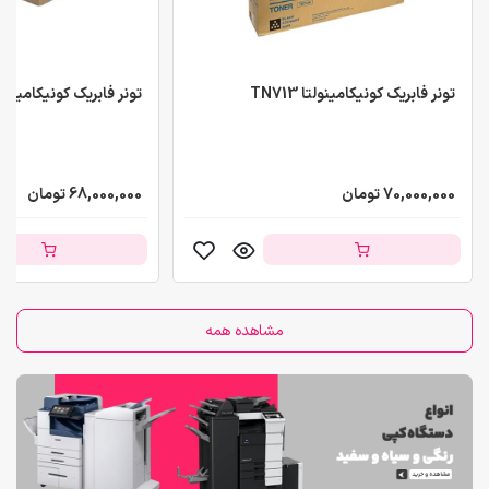
تونر فابریک کونیکامینولتا TN713
تونر فابریک کونیکامینولتا 711
70,000,000 تومان
68,000,000 تومان
مشاهده همه