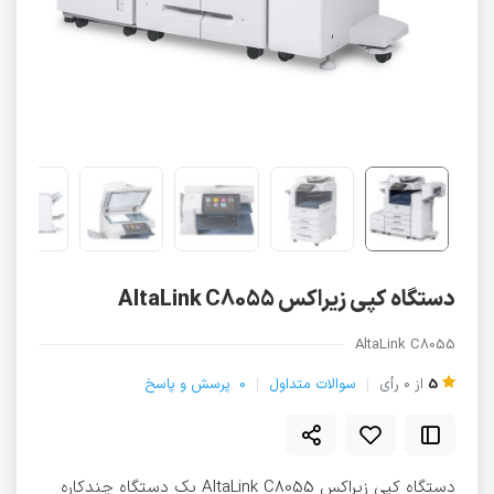
دستگاه کپی زیراکس AltaLink C8055
AltaLink C8055
5
از
0
رأی
سوالات متداول
0
پرسش و پاسخ
دستگاه کپی زیراکس AltaLink C8055 یک دستگاه چندکاره