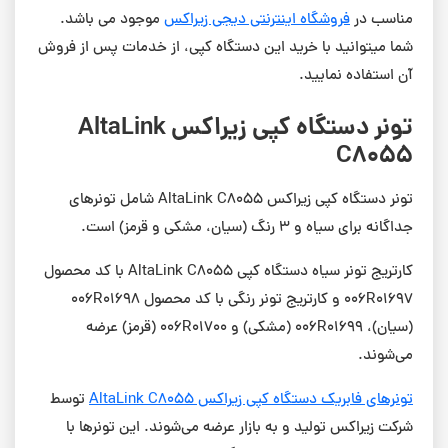
مناسب در
فروشگاه اینترنتی دیجی زیراکس
موجود می باشد.
شما میتوانید با خرید این دستگاه کپی، از خدمات پس از فروش
آن استفاده نمایید.
تونر دستگاه کپی زیراکس AltaLink
C8055
تونر دستگاه کپی زیراکس AltaLink C8055 شامل تونرهای
جداگانه برای سیاه و ۳ رنگ (سیان، مشکی و قرمز) است.
کارتریج تونر سیاه دستگاه کپی AltaLink C8055 با کد محصول
006R01697 و کارتریج تونر رنگی با کد محصول 006R01698
(سیان)، 006R01699 (مشکی) و 006R01700 (قرمز) عرضه
می‌شوند.
تونرهای فابریک دستگاه کپی زیراکس AltaLink C8055
توسط
شرکت زیراکس تولید و به بازار عرضه می‌شوند. این تونرها با