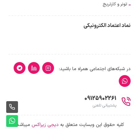
تونر و کارتریج
نماد اعتماد الکترونیکی
در شبکه‌های اجتماعی همراه ما باشید:
09125902261
پشتیبانی تلفنی
261
پشت
کلیه حقوق این وبسایت متعلق به
دیجی زیراکس
میباشد.
وات