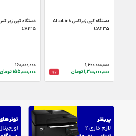
دستگاه کپی زیراکس AltaLink
C8135
C8235
160,000,000
1,400,000,000
1,300,000,000 تومان
155,000,000 تومان
%7