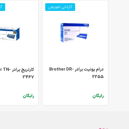
گارانتی تعویض
گا
درام یونیت برادر Brother DR-
کارتریج برا
2255
3467
رایگان
رایگان