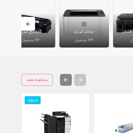
افشان
پرینتر لیزری
کارتریج لیزری
269 محصول
162 محصول
مشاهده همه
استوک