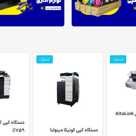
استوک
استوک
دستگاه کپی زیراکس AltaLink
دستگاه کپی کو
دستگاه کپی کونیکا مینولتا
C759