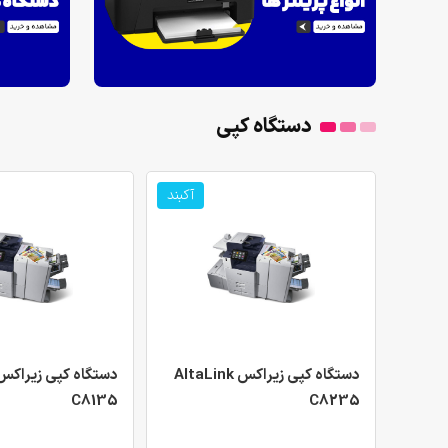
دستگاه کپی
آکبند
دستگاه کپی زیراکس AltaLink
C8135
C8235