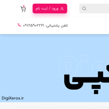
0
ورود / ثبت نام
تلفن پشتیبانی:
09125902261