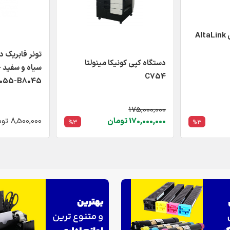
دستگاه کپی زیراکس AltaLink
تونر فابریک 
دستگاه کپی کونیکا مینولتا
س
C754
-B8055-B8045
175,000,000
170,000,000 تومان
8,500,000 تومان
%3
%3