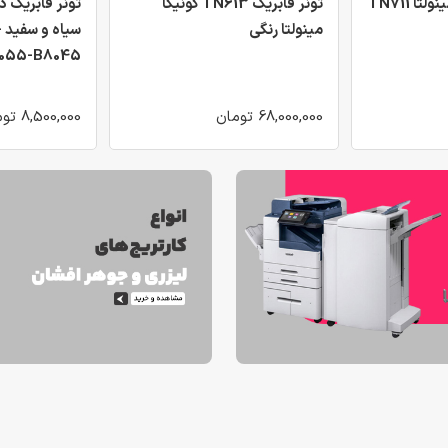
ا TN711
تونر فابریک TN613 کونیکا
تونر فابریک 
مینولتا رنگی
س
055-B8045
68,000,000 تومان
8,500,000 تومان