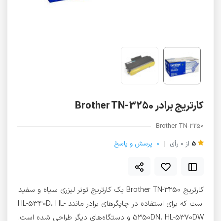
کارتریج برادر Brother TN-3250
Brother TN-3250
5
از
0
رأی
0
پرسش و پاسخ
کارتریج Brother TN-3250 یک کارتریج تونر لیزری سیاه و سفید
است که برای استفاده در چاپگرهای برادر مانند HL-5340D، HL-
5350DN، HL-5370DW و دستگاه‌های دیگر طراحی شده است.