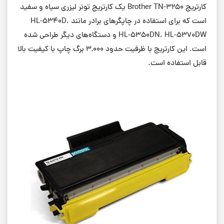
کارتریج Brother TN-3250 یک کارتریج تونر لیزری سیاه و سفید
است که برای استفاده در چاپگرهای برادر مانند HL-5340D،
HL-5350DN، HL-5370DW و دستگاه‌های دیگر طراحی شده
است. این کارتریج با ظرفیت حدود 3,000 برگ چاپ با کیفیت بالا
قابل استفاده است.