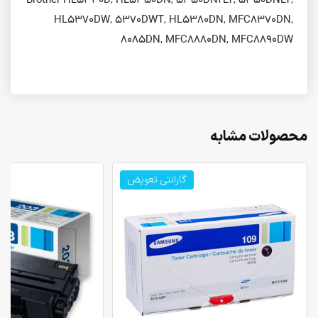
Brother HL5340D, HL5350DN, 5350DN2LT, 5350DNLT,
HL5370DW, 5370DWT, HL5380DN, MFC8370DN,
8085DN, MFC8880DN, MFC8890DW
محصولات مشابه
گارانتی تعویض