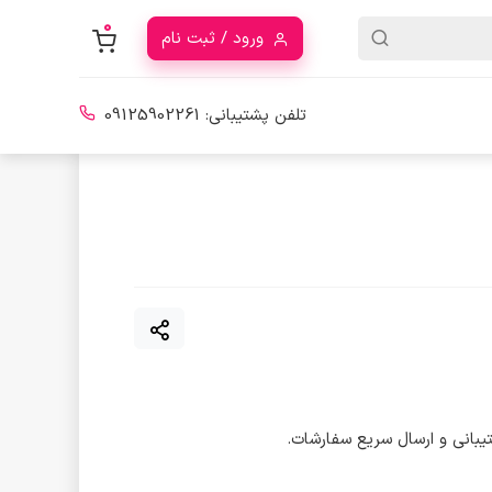
0
ورود / ثبت نام
تلفن پشتیبانی:
09125902261
یبانی و ارسال سریع سفارشات.