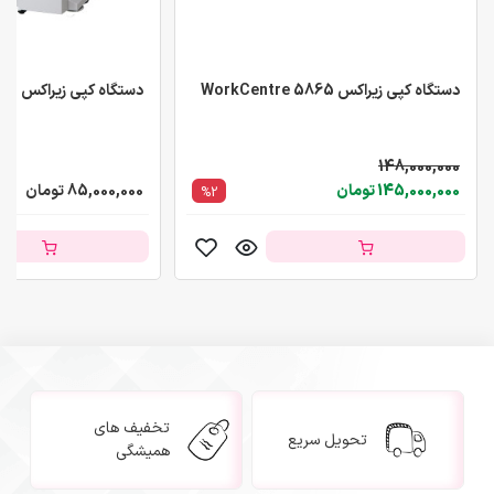
دستگاه کپی زیراکس WorkCentre 5865
دستگاه کپی زیراکس WorkCentre 5955
148,000,000
145,000,000 تومان
85,000,000 تومان
%2
تخفیف های
تحویل سریع
همیشگی