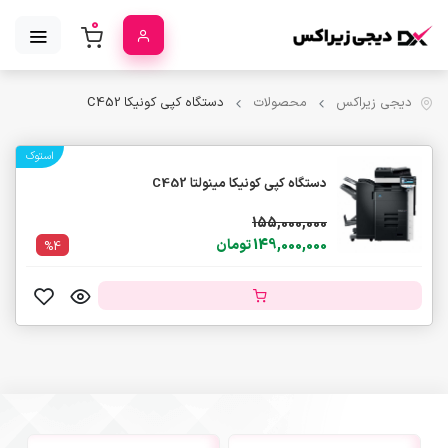
0
دیجی زیراکس
محصولات
دستگاه کپی کونیکا C452
استوک
دستگاه کپی کونیکا مینولتا C452
155,000,000
149,000,000 تومان
%4