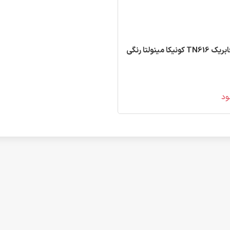
 کونیکا مینولتا رنگی
ود