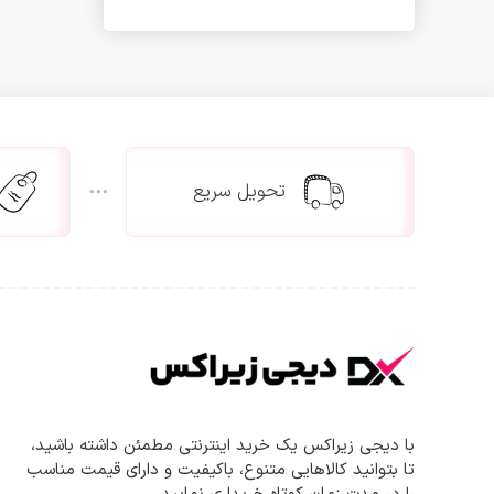
کاغذ خردکن
پرفراژ چک و نمدی
تست اسکناس
اسکنر اثر انگشت
دستگاه حضور و غیاب
تجهیزات فروشگاهی
تحویل سریع
لیبل پرینتر
فیش پرینتر
بارکد خوان
صندوق فروشگاهی
ویدیو پروژکتور و پرده نمایش
دیتا پروژکتور
پرده نمایش
پایه پروژکتور
لامپ ویدئو پروژکتور
با دیجی زیراکس یک خرید اینترنتی مطمئن داشته باشید،
تا بتوانید کالاهایی متنوع، باکیفیت و دارای قیمت مناسب
تلفن و فکس