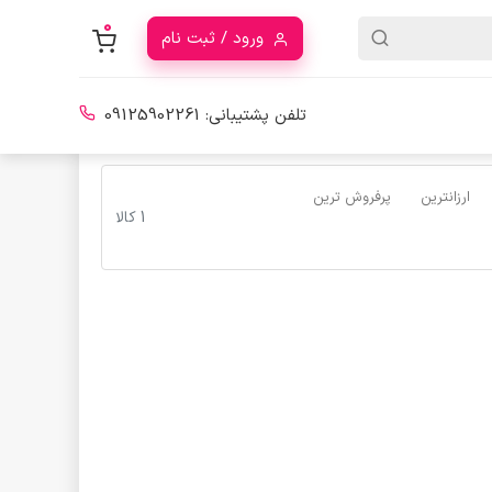
0
ورود / ثبت نام
تلفن پشتیبانی:
09125902261
ارزانترین
پرفروش ترین
1 کالا