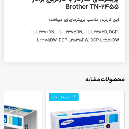
Brother TN-2455
این کارتریج مناسب پرینترهای زیر میباشد:
HL-L2370DN, HL-L2375DN, HL-L2385D, DCP-
L2375DW, DCP-L2535DW, DCP-L2550DW
محصولات مشابه
گارانتی تعویض