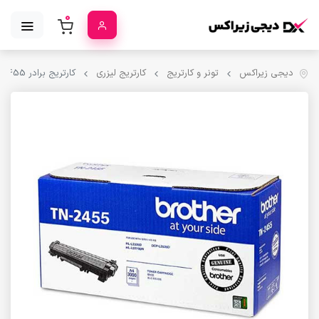
0
دیجی زیراکس
تونر و کارتریج
کارتریج لیزری
کارتریج برادر Brother TN-2455