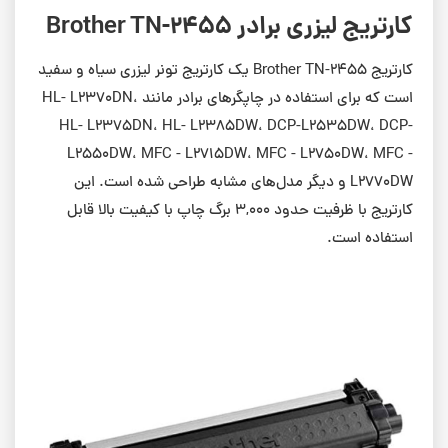
کارتریج لیزری برادر Brother TN-2455
کارتریج Brother TN-2455 یک کارتریج تونر لیزری سیاه و سفید
است که برای استفاده در چاپگرهای برادر مانند HL- L2370DN،
HL- L2375DN، HL- L2385DW، DCP-L2535DW، DCP-
L2550DW، MFC - L2715DW، MFC - L2750DW، MFC -
L2770DW و دیگر مدل‌های مشابه طراحی شده است. این
کارتریج با ظرفیت حدود 3,000 برگ چاپ با کیفیت بالا قابل
استفاده است.