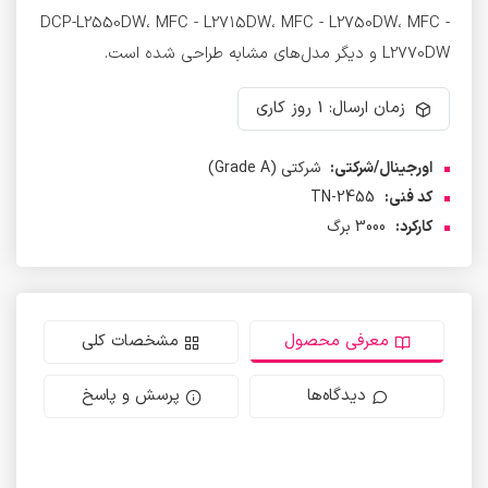
DCP-L2550DW، MFC - L2715DW، MFC - L2750DW، MFC -
L2770DW و دیگر مدل‌های مشابه طراحی شده است.
زمان ارسال: 1 روز کاری
اورجینال/شرکتی:
شرکتی (Grade A)
کد فنی:
TN-2455
کارکرد:
3000 برگ
معرفی محصول
مشخصات کلی
دیدگاه‌ها
پرسش و پاسخ