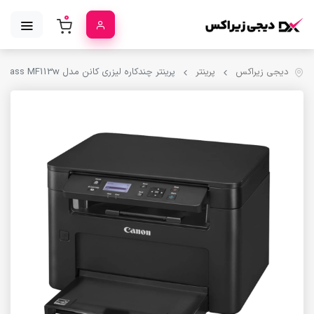
0
دیجی زیراکس
پرینتر
پرینتر چندکاره لیزری کانن مدل imageclass MF113w