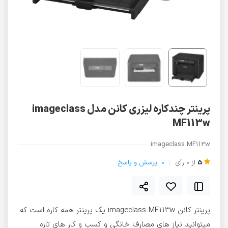
پرینتر چندکاره لیزری کانن مدل imageclass
MF113w
imageclass MF113w
5
از
0
رأی
0
پرسش و پاسخ
پرینتر کانن imageclass MF113w یک پرینتر همه کاره است که
میتوانید نیاز های مصارف خانگی و کسب و کار های تازه