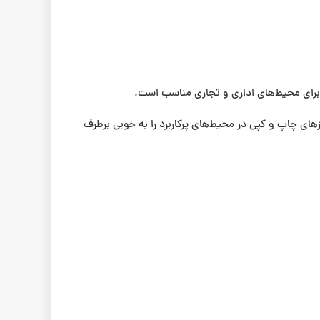
بلیت چاپ رنگی و سیاه و سفید با کیفیت بالا، دستگاه کپی زیراکس WorkCentre 5865 می‌تواند نیازهای چاپ و کپی در محیط‌های پرکاربرد را به خوبی برطرف