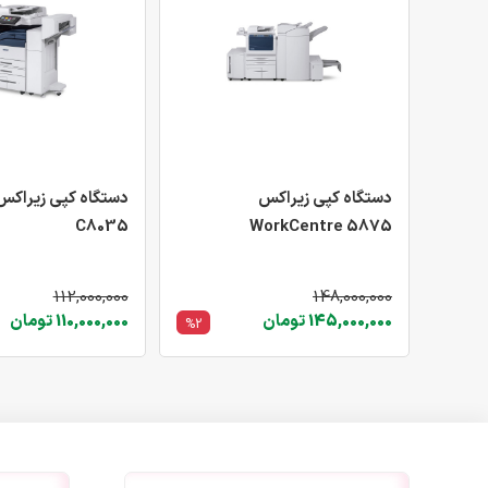
دستگاه کپی زیراکس
C8035
WorkCentre 5875
112,000,000
148,000,000
145,000,000 تومان
110,000,000 تومان
%2