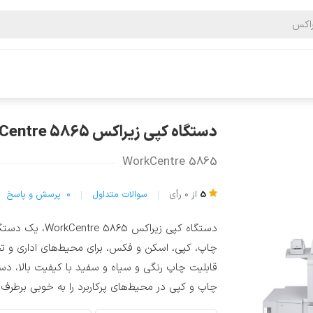
دستگاه کپی زیراکس WorkCentre 5865
دستگاه کپی زیراکس WorkCentre 5865
WorkCentre 5865
5
از
0
رأی
سوالات متداول
0
پرسش و پاسخ
دستگاه کپی زیرا
چاپ و کپی در محیط‌های پرکاربرد را به خوبی برطرف 