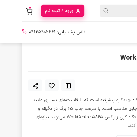
0
ورود / ثبت نام
تلفن پشتیبانی:
09125902261
کس WorkCentre 5865، یک دستگاه چندکاره پیشرفته است که با قابلیت‌های بسیاری مانند
چاپ، کپی، اسکن و فکس، برای محیط‌های اداری و تجاری مناسب است. با سرعت چاپ 65 برگ در دقیقه و
قابلیت چاپ رنگی و سیاه و سفید با کیفیت بالا، دستگاه کپی زیراکس WorkCentre 5865 می‌تواند نیازهای
کند.