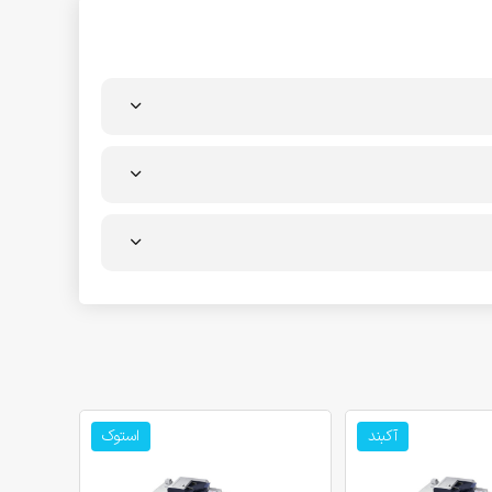
آکبند
استوک