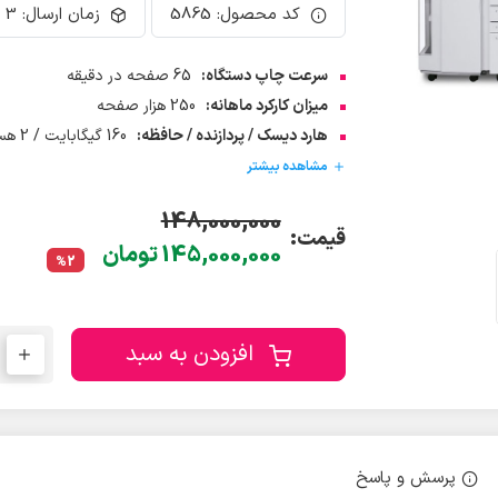
کد محصول: 5865
زمان ارسال: 3 روز کاری
سرعت چاپ دستگاه:
65 صفحه در دقیقه
میزان کارکرد ماهانه:
250 هزار صفحه
هارد دیسک / پردازنده / حافظه:
160 گیگابایت / 2 هسته 1 گیگا هرتز / 2 گیگابایت
مشاهده بیشتر
148,000,000
قیمت:
145,000,000 تومان
%2
افزودن به سبد
پرسش و پاسخ