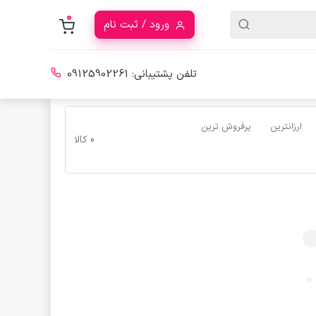
0
ورود / ثبت نام
تلفن پشتیبانی:
09125902261
ارزانترین
پرفروش ترین
0 کالا